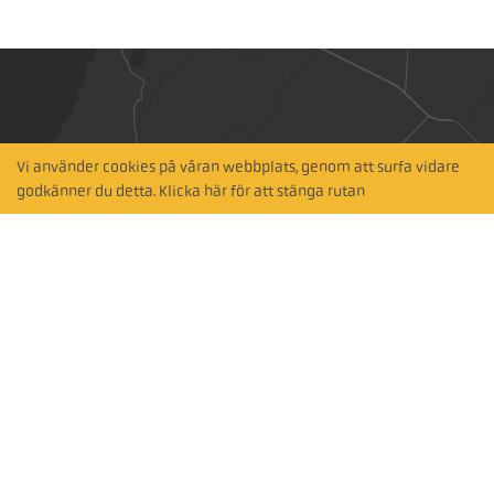
Vi använder cookies på våran webbplats, genom att surfa vidare
Hitta närmaste
godkänner du detta. Klicka här för att stänga rutan
återförsäljare
Sök via karta
Prenumerera på vårt nyhetsbrev
Prenumerera