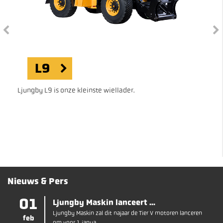
L9
Ljungby L9 is onze kleinste wiellader.
Nieuws & Pers
01
Ljungby Maskin lanceert ...
Ljungby Maskin zal dit najaar de Tier V motoren lanceren
feb
om voor 1 janua...