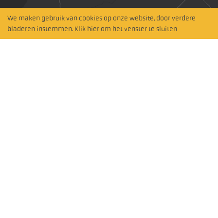
We maken gebruik van cookies op onze website, door verdere
Hitta närmaste
bladeren instemmen. Klik hier om het venster te sluiten
återförsäljare
Zoeken op kaart
Abonneer je op onze nieuwsbrief
Abonneren
Volg ons