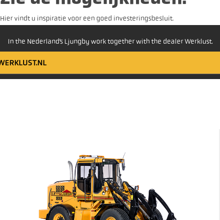
Hier vindt u inspiratie voor een goed investeringsbesluit.
In the Nederland’s Ljungby work together with the dealer Werklust.
WERKLUST.NL