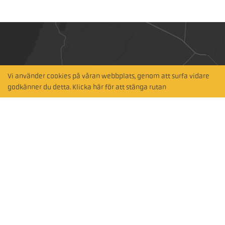
Vi använder cookies på våran webbplats, genom att surfa vidare
Hitta närmaste
godkänner du detta. Klicka här för att stänga rutan
återförsäljare
Sök via karta
Prenumerera på vårt nyhetsbrev
Prenumerera