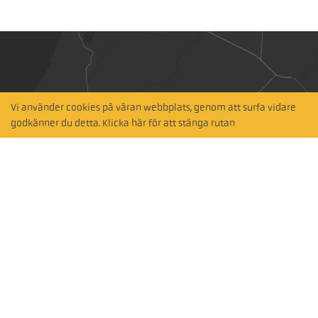
Vi använder cookies på våran webbplats, genom att surfa vidare
Hitta närmaste
godkänner du detta. Klicka här för att stänga rutan
återförsäljare
Sök via karta
Prenumerera på vårt nyhetsbrev
Prenumerera