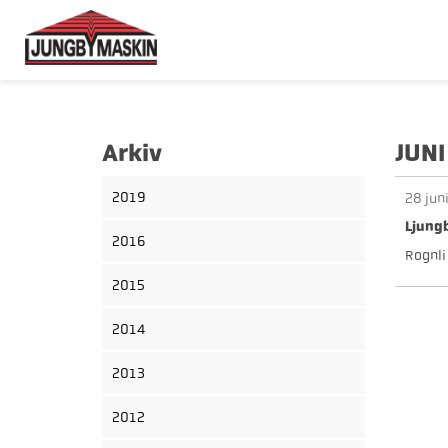
Arkiv
JUNI
2019
28 jun
Ljungb
2016
Rognli 
2015
2014
2013
2012