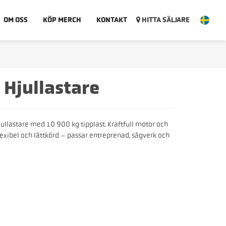
OM OSS
KÖP MERCH
KONTAKT
HITTA SÄLJARE
 Hjullastare
ullastare med 10 900 kg tipplast. Kraftfull motor och
lexibel och lättkörd – passar entreprenad, sågverk och