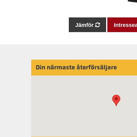
Jämför
Intresse
Din närmaste återförsäljare