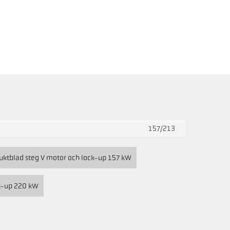
157/213
uktblad steg V motor och lock-up 157 kW
ck-up 220 kW