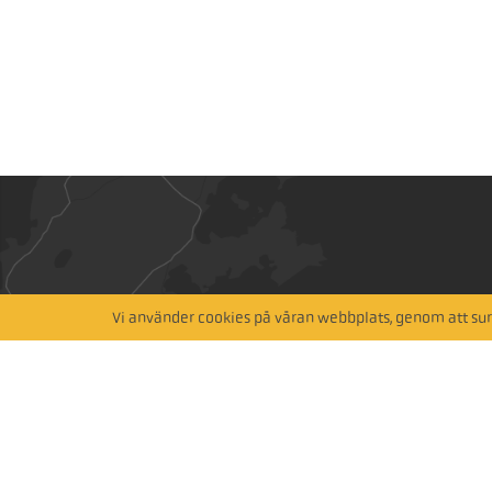
Hitta närmaste återförsäljare
Vi använder cookies på våran webbplats, genom att surf
Sök via karta