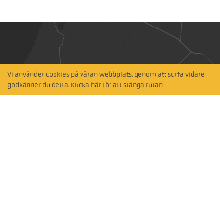
Vi använder cookies på våran webbplats, genom att surfa vidare
Hitta närmaste
godkänner du detta. Klicka här för att stänga rutan
återförsäljare
Sök via karta
Prenumerera på vårt nyhetsbrev
Prenumerera