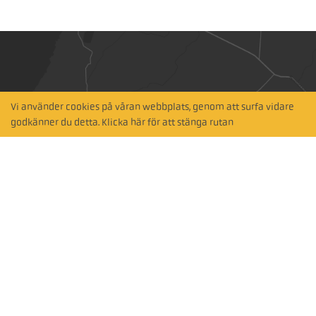
Vi använder cookies på våran webbplats, genom att surfa vidare
Hitta närmaste
godkänner du detta. Klicka här för att stänga rutan
återförsäljare
Sök via karta
Prenumerera på vårt nyhetsbrev
Prenumerera