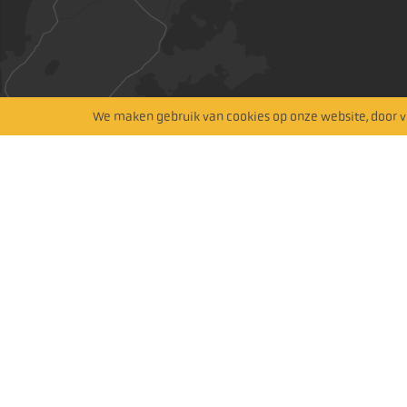
Hitta närmaste återförsäljare
We maken gebruik van cookies op onze website, door ve
Zoeken op kaart
Abonneer je op onze nieuwsbrief
Volg ons
Abonneren