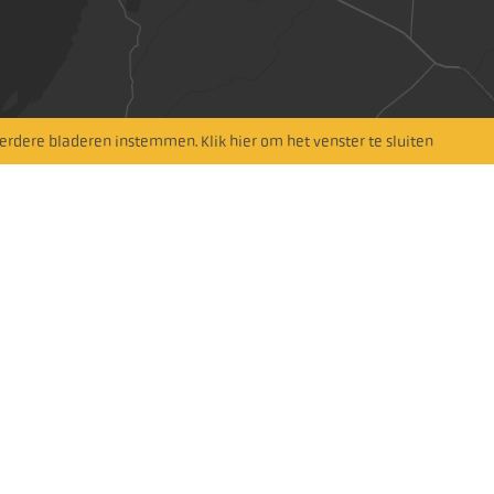
rdere bladeren instemmen. Klik hier om het venster te sluiten
Neem contact
Om 
met ons
(+46)
Ringvägen 10, 341
info@
32
LJUNGBY