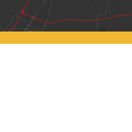
oss
 372 252 00
ljungbymaskin.se