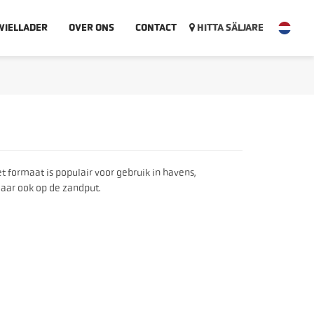
WIELLADER
OVER ONS
CONTACT
HITTA SÄLJARE
t formaat is populair voor gebruik in havens,
maar ook op de zandput.