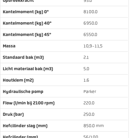
Opbreekkracht
95.0
Kantelmoment (kg) 0°
8100.0
Kantelmoment (kg) 40°
6950.0
Kantelmoment (kg) 45°
6550.0
Massa
10,9-11,5
Standaard bak (m3)
2.1
Licht materiaal bak (m3)
5.0
Houtklem (m2)
1.6
Hydraulische pomp
Parker
Flow (l/min bij 2100 rpm)
220.0
Druk (bar)
250.0
Hefcilinder slag (mm)
850.0
mm
Hefcilinder (mm)
56/100