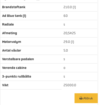
Brandstoftank
210.0
(l)
Ad Blue tank (l)
60
Radiale
s
Afmeting
20,5R25
Motorvolym
29.0
(l)
Antal växlar
5.0
Verstelbare pedalen
s
Verende cabine
o
3-punkts rullbälte
s
Vikt
25000.0
Afdruk