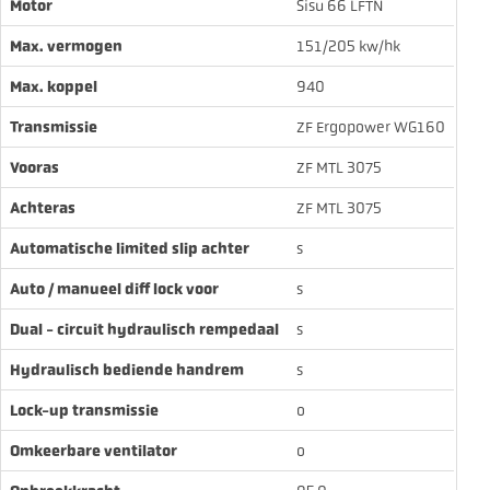
Motor
Sisu 66 LFTN
Max. vermogen
151/205 kw/hk
Max. koppel
940
Transmissie
ZF Ergopower WG160
Vooras
ZF MTL 3075
Achteras
ZF MTL 3075
Automatische limited slip achter
s
Auto / manueel diff lock voor
s
Dual - circuit hydraulisch rempedaal
s
Hydraulisch bediende handrem
s
Lock-up transmissie
o
Omkeerbare ventilator
o