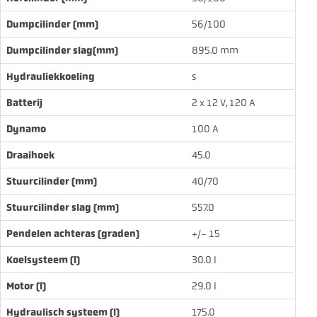
Dumpcilinder (mm)
56/100
Dumpcilinder slag(mm)
895.0
mm
Hydrauliekkoeling
s
Batterij
2 x 12 V, 120 A
Dynamo
100 A
Draaihoek
45.0
Stuurcilinder (mm)
40/70
Stuurcilinder slag (mm)
557.0
Pendelen achteras (graden)
+/- 15
Koelsysteem (l)
30.0
l
Motor (l)
29.0
l
Hydraulisch systeem (l)
175.0