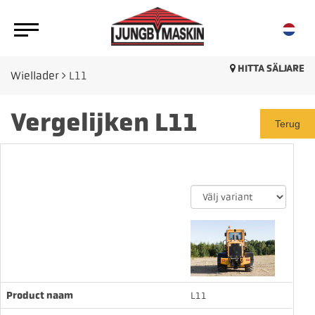
HITTA SÄLJARE
Wiellader
L11
Vergelijken L11
Terug
Product naam
L11