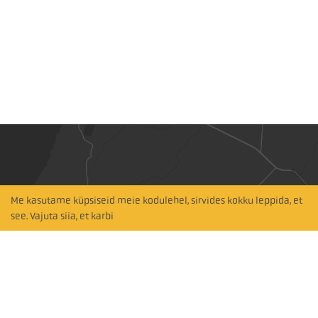
Me kasutame küpsiseid meie kodulehel, sirvides kokku leppida, et
Hitta närmaste
see. Vajuta siia, et karbi
återförsäljare
Otsi kaardil