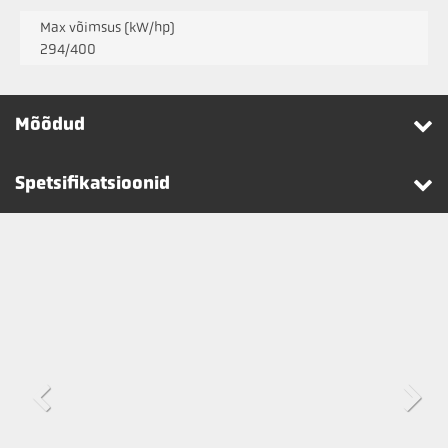
Max võimsus (kW/hp)
294/400
Mõõdud
Spetsifikatsioonid