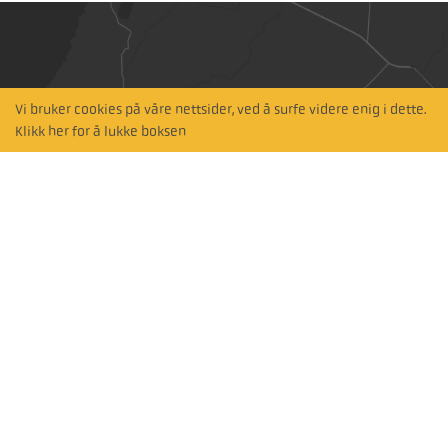
Vi bruker cookies på våre nettsider, ved å surfe videre enig i dette.
Hitta närmaste
Klikk her for å lukke boksen
återförsäljare
Søk på kart
Abonner på nyhetsbrev
Abonner
Følg oss